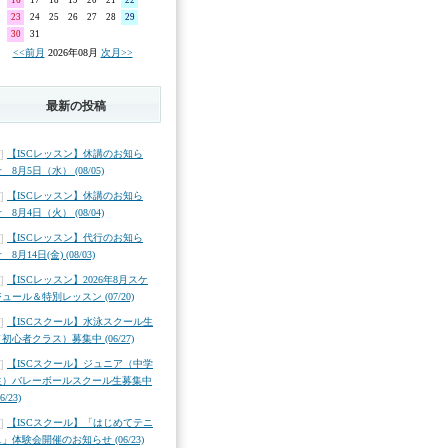
16
17
18
19
20
21
22
23
24
25
26
27
28
29
30
31
<<前月
2026年08月
次月>>
最新の投稿
【ISCレッスン】休講のお知ら
 8月5日（水） (08/05)
【ISCレッスン】休講のお知ら
 8月4日（火） (08/04)
【ISCレッスン】代行のお知ら
 8月14日(金) (08/03)
【ISCレッスン】2026年8月スケ
ュール＆特別レッスン (07/20)
【ISCスクール】水泳スクール生
初心者クラス）募集中 (06/27)
【ISCスクール】ジュニア（中学
生）バレーボールスクール生募集中
06/23)
【ISCスクール】「はじめてテニ
」体験会開催のお知らせ (06/23)