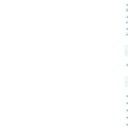
七
ジ
ジ