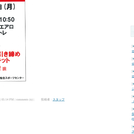
せ
せ
せ
ジ
| 05:14 PM | comments (x) | 投稿者 :
スタッフ
（
(
ス