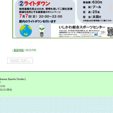
|
最新情報
| 06:20 PM
PAGE TOP ↑
 Sports Center）
プ
2238
北222番地