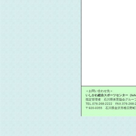
＜お問い合わせ先＞
いしかわ総合スポーツセンター（Ishikawa
指定管理者 石川県体育協会グルー
TEL.076-268-2222 FAX.076-268-
〒920-0355 石川県金沢市稚日野町