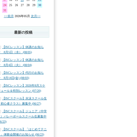
17
18
19
20
21
22
23
24
25
26
27
28
29
30
31
<<前月
2026年05月
次月>>
最新の投稿
【ISCレッスン】休講のお知ら
 8月5日（水） (08/05)
【ISCレッスン】休講のお知ら
 8月4日（火） (08/04)
【ISCレッスン】代行のお知ら
 8月14日(金) (08/03)
【ISCレッスン】2026年8月スケ
ュール＆特別レッスン (07/20)
【ISCスクール】水泳スクール生
初心者クラス）募集中 (06/27)
【ISCスクール】ジュニア（中学
生）バレーボールスクール生募集中
06/23)
【ISCスクール】「はじめてテニ
」体験会開催のお知らせ (06/23)