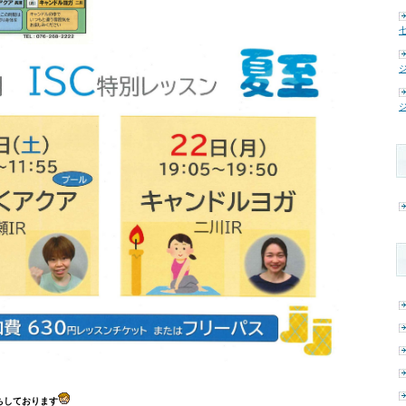
七
ジ
ジ
ちしております