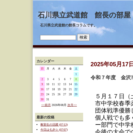
石川県立武道館 館長の部屋
石川県立武道館の館長コラムです。
カレンダー
2025年05月17
日
月
火
水
木
金
土
1
令和７年度 金沢
2
3
4
5
6
7
8
9
10
11
12
13
14
15
16
17
18
19
20
21
22
23
24
25
26
27
28
29
５月１７日（
30
31
市中学校春季
<<前月
2026年08月
次月>>
団体戦準優勝
個人戦でも多
最新の投稿
ー部門で中学
教室生の活躍 (07/13)
今日は七夕☆ (07/07)
今後の大会で