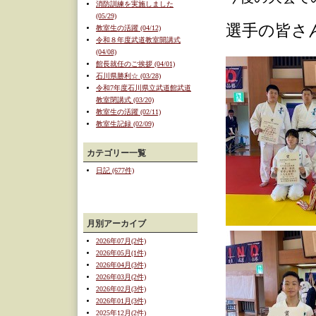
消防訓練を実施しました
(05/29)
選手の皆さ
教室生の活躍 (04/12)
令和８年度武道教室開講式
(04/08)
館長就任のご挨拶 (04/01)
石川県勝利☆ (03/28)
令和7年度石川県立武道館武道
教室閉講式 (03/20)
教室生の活躍 (02/11)
教室生記録 (02/09)
カテゴリー一覧
日記 (677件)
月別アーカイブ
2026年07月(2件)
2026年05月(1件)
2026年04月(3件)
2026年03月(2件)
2026年02月(3件)
2026年01月(3件)
2025年12月(2件)