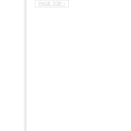
PAGE TOP ↑