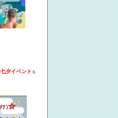
七夕イベント
の
を