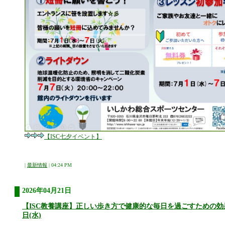
【ISC七夕イベント】
|
最新情報
| 04:24 PM
2026年04月21日
【ISC教養講座】正しい歩き方で健康的な毎日を過ごすための効
日(水)