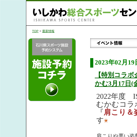
TOP
>
最新情報
2023年02月19
【特別コラボ
かむ3月17日(
2022年度
むかむコラ
『
肩こり＆
す
肩こりや悪い姿