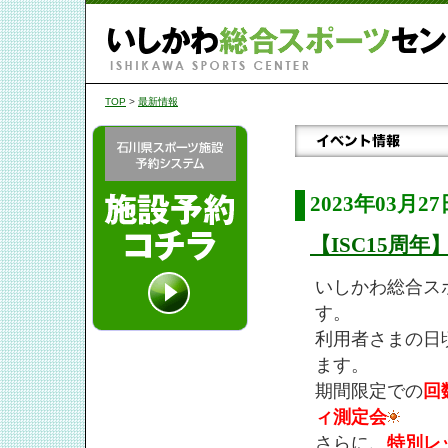
TOP
>
最新情報
2023年03月27
【ISC15周
いしかわ総合スポ
す。
利用者さまの日
ます。
期間限定での
回
ィ測定会
さらに、
特別レ